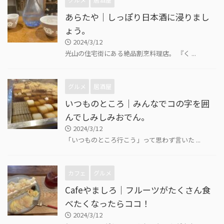
あらたや｜しっぽり日本酒に浸りまし
ょう。
2024/3/12
光山の住宅街にある絶品割烹料理店。 『く ...
グルメ
居酒屋
いつものところ｜みんなでコの字を囲
んでしみしみおでん。
2024/3/12
「いつものところ行こう」って思わず言いた ...
カフェ
グルメ
Cafeやましろ｜フルーツがたくさん食
べたくなったらココ！
2024/3/12