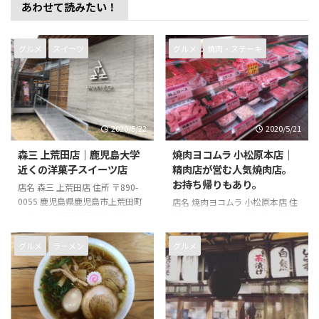
あわせて読みたい！
グルメ
スイーツ
グルメ
焼肉・ステーキ
2020/5/22
2020/5/21
森三 上荒田店｜鹿児島大学
焼肉ヨコムラ 小松原本店｜
近くの洋菓子スイーツ店
精肉店が営む人気焼肉店。
お持ち帰りもあり。
店名 森三 上荒田店 住所 〒890-
0055 鹿児島県鹿児島市上荒田町
店名 焼肉ヨコムラ 小松原本店 住
１９−１１ 電話番号 099-296-
所 〒891-0114 鹿児島県鹿児島市
7000 営業時間 9時30分～19時30
小松原１丁目４３−１９ 電話番号
分 店休日 無し
099-266-2003 営業時間 12時00
グルメ
ラーメン
グルメ
分～14時00分、17時00分～22時
00分 店休日 火曜日