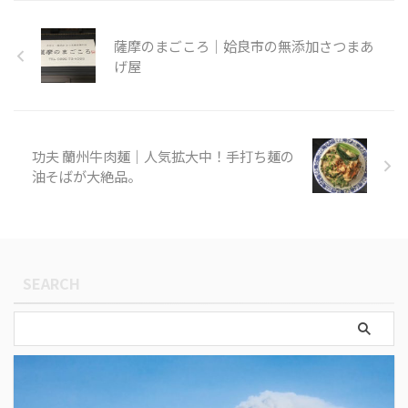
ッタリの日本酒が楽しめます。
店名 旬菜あじはね 住所 〒890-
0053 鹿児島県鹿児島市中央町
薩摩のまごころ｜姶良市の無添加さつまあ
25‐13カナン中央町A館1階 電話
げ屋
番号 050-5487-4726 営業時間
17:00～24:00 店休日 日曜日
功夫 蘭州牛肉麺｜人気拡大中！手打ち麺の
油そばが大絶品。
SEARCH