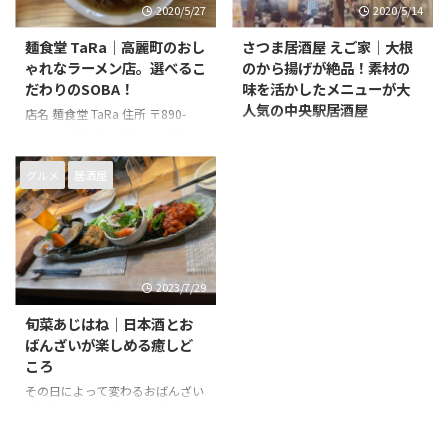
2020/5/27
2020/5/14
麺食堂 TaRa｜高麗町のおし
さつま居酒屋 えご家｜大根
ゃれなラーメン店。選べるこ
のから揚げが絶品！素材の
だわりのSOBA！
味を活かしたメニューが大
人気の中央駅居酒屋
店名 麺食堂 TaRa 住所 〒890-
0051 鹿児島県鹿児島市高麗町４
店名 さつま居酒屋 えご家 住所 〒
１−８ 電話番号 無し 営業時間 火
890-0053 鹿児島県鹿児島市中央
~土曜日 11時30分～14時30
町２１−８ 電話番号 099-296-
グルメ
居酒屋
分、18時00分～20時00分 日曜
8863 営業時間 11:30~24:00 店休
日 11時30分～14時30分 店休日
日 毎週日曜日
月曜日
2023/7/29
旬菜あじはね｜日本酒とお
ばんざいが楽しめる癒しど
ころ
その日によって変わるおばんざい
がカウンターにずらっと並び、
天然だしにこだわったお料理にピ