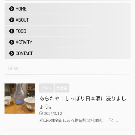
HOME
ABOUT
FOOD
ACTIVITY
CONTACT
NEW
グルメ
居酒屋
あらたや｜しっぽり日本酒に浸りまし
ょう。
2024/3/12
光山の住宅街にある絶品割烹料理店。 『く ...