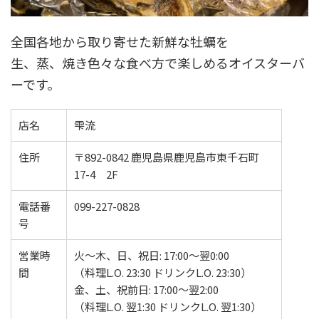
全国各地から取り寄せた新鮮な牡蠣を
生、蒸、焼き色々な食べ方で楽しめるオイスターバ
ーです。
店名
雫流
住所
〒892-0842 鹿児島県鹿児島市東千石町
17-4 2F
電話番
099-227-0828
号
営業時
火～木、日、祝日: 17:00～翌0:00
間
（料理L.O. 23:30 ドリンクL.O. 23:30）
金、土、祝前日: 17:00～翌2:00
（料理L.O. 翌1:30 ドリンクL.O. 翌1:30）