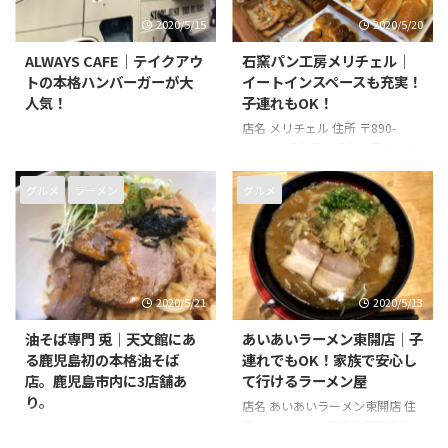
2020/5/15
2020/5/20
ALWAYS CAFE｜テイクアウ
石窯パン工房メリチェル｜
トの本格ハンバーガーが大
イートインスペースも充実！
人気！
子連れもOK！
店名 メリチェル 住所 〒890-
0026 鹿児島県鹿児島市原良４丁
目２８−２３ 電話番号 099-298-
5582 営業時間 7時00分～19時00
グルメ
ラーメン
グルメ
分 店休日 月曜日
2020/5/21
2020/5/13
油そば専門 兎｜天文館にあ
あいあいラーメン東開店｜子
る鹿児島初の本格油そば
連れでもOK！家族で安心し
店。鹿児島市内に3店舗あ
て行けるラーメン屋
り。
店名 あいあいラーメン東開店 住
所 〒891-0115 鹿児島県鹿児島市
店名 油そば専門 兎 住所 〒892-
東開町３−７７ 電話番号 099-
0842 鹿児島県鹿児島市東千石町