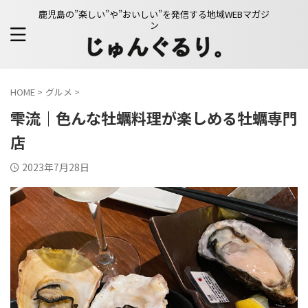
鹿児島の”楽しい”や”おいしい”を発信する地域WEBマガジ
ン
HOME
>
グルメ
>
雫流｜色んな牡蠣料理が楽しめる牡蠣専門
店
2023年7月28日