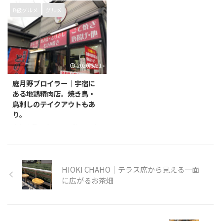
260-0024 営業時間 11:00~21:00
２０−５ 電話番号 099-223-5435
B級グルメ
グルメ
店休日 年中無休
営業時間 11時00分～15時00分、
18時00分～22時00分 店休日 無
し
2020/5/21
庭月野ブロイラー｜宇宿に
ある地鶏精肉店。焼き鳥・
鳥刺しのテイクアウトもあ
り。
店名 庭月野ブロイラー脇田店 住
所 〒890-0073 鹿児島県鹿児島市
宇宿４丁目３８ 電話番号 099-
264-1345 営業時間 確認中 店休
日 確認中
HIOKI CHAHO｜テラス席から見える一面
に広がるお茶畑