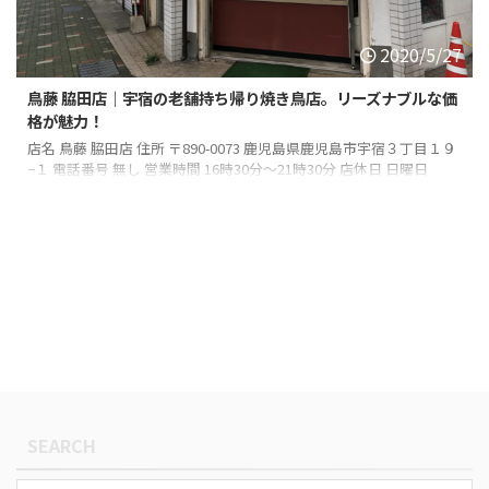
2020/5/27
鳥藤 脇田店｜宇宿の老舗持ち帰り焼き鳥店。リーズナブルな価
格が魅力！
店名 鳥藤 脇田店 住所 〒890-0073 鹿児島県鹿児島市宇宿３丁目１９
−１ 電話番号 無し 営業時間 16時30分～21時30分 店休日 日曜日
SEARCH