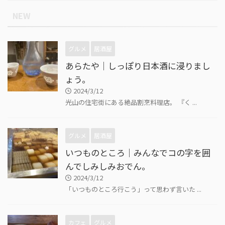
NEW
グルメ
居酒屋
あらたや｜しっぽり日本酒に浸りまし
ょう。
2024/3/12
光山の住宅街にある絶品割烹料理店。 『く ...
グルメ
居酒屋
いつものところ｜みんなでコの字を囲
んでしみしみおでん。
2024/3/12
「いつものところ行こう」って思わず言いた ...
カフェ
グルメ