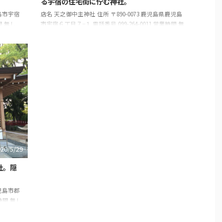
る宇宿の住宅街に佇む神社。
児島市宇宿
店名 天之御中主神社 住所 〒890-0073 鹿児島県鹿児島
間 無し
市宇宿６丁目７−１ 電話番号 099-264-0011 営業時間 無
し 店休日 無し
020/5/29
社。隠
鹿児島市郡
業時間 無し