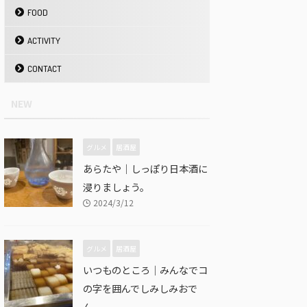
FOOD
ACTIVITY
CONTACT
NEW
グルメ
居酒屋
あらたや｜しっぽり日本酒に
浸りましょう。
2024/3/12
グルメ
居酒屋
いつものところ｜みんなでコ
の字を囲んでしみしみおで
ん。