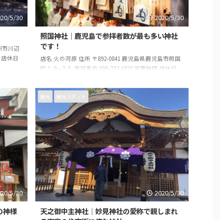
020/5/30
2020/5/30
照国神社｜鹿児島で参拝者数が最も多い神社
です！
九州市川辺
間 店休日
店名 火の河原 住所 〒892-0841 鹿児島県鹿児島市照国
町１９−３５ 電話番号 099-222-1820 営業時間 店休日
観光
観光スポット
020/5/30
2020/5/30
の神様
天之御中主神社｜妙見神社の愛称で親しまれ