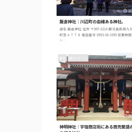
2
飯倉神社｜川辺町の由緒ある神社。
店名 飯倉神社 住所 〒897-0214 鹿児島県南
町宮４７７８ 電話番号 0993-56-3399 営業時
無し
観光
観光スポット
2
神明神社｜宇宿商店街にある商売繁盛