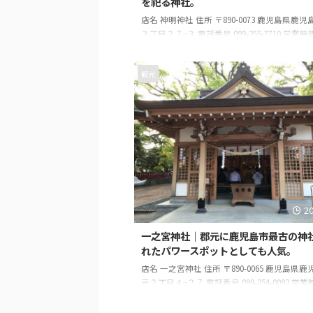
を祀る神社。
店名 神明神社 住所 〒890-0073 鹿児島県鹿
３丁目２７−３ 電話番号 099-255-7710 営業時
店休日 無し
観光
2
一之宮神社｜郡元に鹿児島市最古の神
れたパワースポットとしても人気。
店名 一之宮神社 住所 〒890-0065 鹿児島県
元２丁目４−２７ 電話番号 099-254-0092 営
店休日 無し