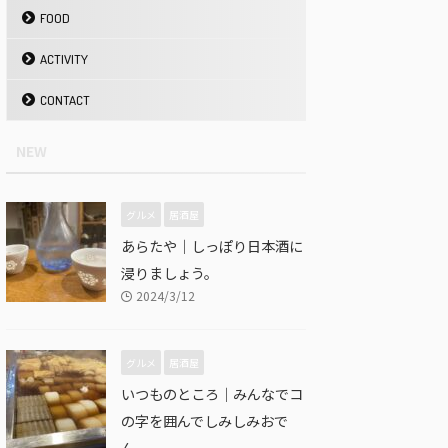
FOOD
ACTIVITY
CONTACT
NEW
グルメ
居酒屋
あらたや｜しっぽり日本酒に
浸りましょう。
2024/3/12
グルメ
居酒屋
いつものところ｜みんなでコ
の字を囲んでしみしみおで
ん。