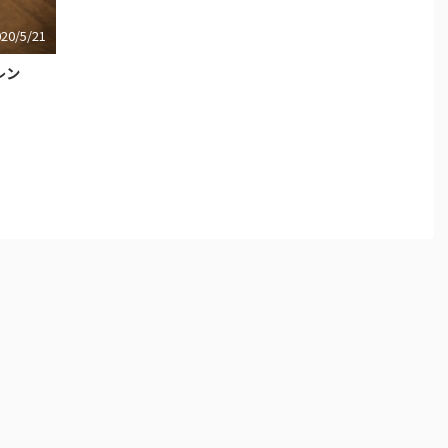
020/5/21
レン