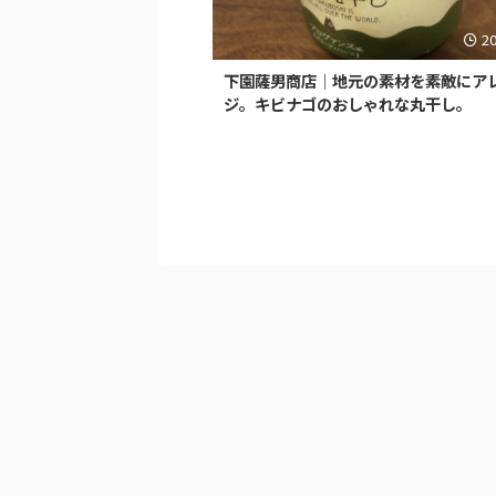
2
下園薩男商店｜地元の素材を素敵にア
ジ。キビナゴのおしゃれな丸干し。