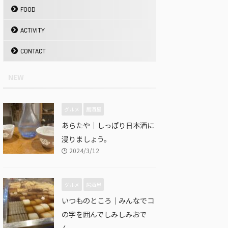
FOOD
ACTIVITY
CONTACT
NEW
グルメ
居酒屋
あらたや｜しっぽり日本酒に
浸りましょう。
2024/3/12
グルメ
居酒屋
いつものところ｜みんなでコ
の字を囲んでしみしみおで
ん。