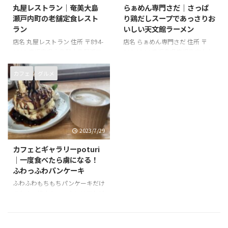
丸屋レストラン｜奄美大島
らぁめん専門さだ｜さっぱ
瀬戸内町の老舗定食レスト
り鶏だしスープであっさりお
ラン
いしい天文館ラーメン
店名 丸屋レストラン 住所 〒894-
店名 らぁめん専門さだ 住所 〒
1505 鹿児島県大島郡大島郡瀬戸
892-0844 鹿児島県鹿児島市山之
内町大字古仁屋松江９−１ 電話番
口町３−８ 電話番号 099-225-
号 0997-72-3057 営業時間 11時
3201 営業時間 19時30分～3時00
カフェ
グルメ
00分～14時00分、18時00分～21
分 店休日 毎週日曜日
時30分 店休日 火曜日
2023/7/29
カフェとギャラリーpoturi
｜一度食べたら虜になる！
ふわっふわパンケーキ
ふわふわもちもちパンケーキだけ
でなく、焼きカレーやドリアなど
のランチメニューもあります。
店名 カフェとギャラリーpoturi
住所 〒897-0002 鹿児島県南さつ