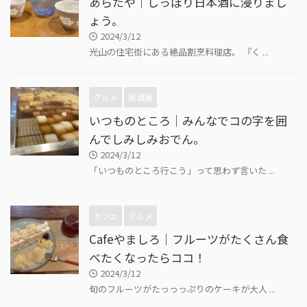
あらたや｜しっぽり日本酒に浸りまし
ょう。
2024/3/12
光山の住宅街にある絶品割烹料理店。 『く ...
グルメ
居酒屋
いつものところ｜みんなでコの字を囲
んでしみしみおでん。
2024/3/12
「いつものところ行こう」って思わず言いた ...
カフェ
グルメ
Cafeやましろ｜フルーツがたくさん食
べたくなったらココ！
2024/3/12
旬のフルーツがたっっっぷりのケーキが大人 ...