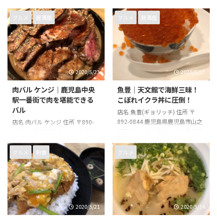
グルメ
居酒屋
グルメ
居酒屋
2020/5/23
2020/5/27
肉バル ケンジ｜鹿児島中央
魚豊｜天文館で海鮮三昧！
駅一番街で肉を堪能できる
こぼれイクラ丼に圧倒！
バル
店名 魚豊(ギョリッチ) 住所 〒
892-0844 鹿児島県鹿児島市山之
店名 肉バル ケンジ 住所 〒890-
口町４−１５ 山口 ビル 2F 電話番
0053 鹿児島県鹿児島市中央町２
号 050-3313-8150 営業時間 18時
４−４ 電話番号 099-250-7929 営
00分～1時00分 店休日 無し
業時間 11時30分～14時30分、18
グルメ
和食
グルメ
時00分～22時30分 店休日 月曜日
2020/5/21
2020/5/14