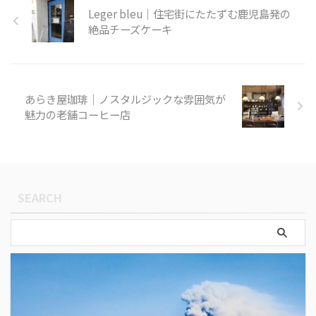
ま市加世田武田18278ー1 電話番
Leger bleu｜住宅街にたたずむ鹿児島発の
号 0993-52-7855 営業時間 10:00
絶品チーズケーキ
～17:00 店休日 水曜日&不定休
あらき屋珈琲｜ノスタルジックな雰囲気が
魅力の老舗コーヒー店
SEARCH