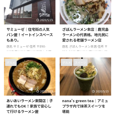
2020/5/15
2020/5/14
サミューゼ｜住宅街の人気
ざぼんラーメン本店｜鹿児島
パン屋！イートインスペース
ラーメンの代表格。地元民に
もあり。
愛される老舗ラーメン店
店名 サミューゼ 住所 〒890-
店名 ざぼんラーメン本店 住所 〒
0037 鹿児島県鹿児島市広木３丁
890-0062 鹿児島県鹿児島市与次
目１４−１ 電話番号 099-297-
郎１丁目６−２０ 電話番号 099-
5457 営業時間 7時00分～19時00
257-0605 営業時間 11時00分～
グルメ
グルメ
スイーツ
分 店休日 月曜日
21時00分 店休日 年中無休
2020/5/13
2020/5/15
あいあいラーメン東開店｜子
nana's green tea｜アミュ
連れでもOK！家族で安心し
プラザ内で抹茶スイーツを
て行けるラーメン屋
堪能