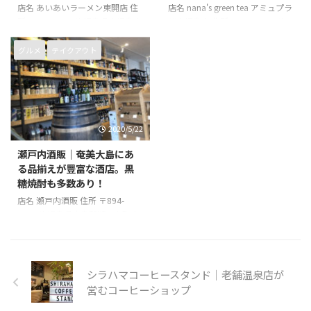
店名 あいあいラーメン東開店 住
店名 nana's green tea アミュプラ
所 〒891-0115 鹿児島県鹿児島市
ザ鹿児島店 住所 〒890-0053 鹿
東開町３−７７ 電話番号 099-
児島県鹿児島市中央町１−１ 1F
260-0024 営業時間 11:00~21:00
アミュプラザ鹿児島 本館 電話番
グルメ
テイクアウト
店休日 年中無休
号 099-203-0723 営業時間 10時
00分～21時00分 店休日 年末年始
2020/5/22
瀬戸内酒販｜奄美大島にあ
る品揃えが豊富な酒店。黒
糖焼酎も多数あり！
店名 瀬戸内酒販 住所 〒894-
1505 鹿児島県大島郡瀬戸内町大
字古仁屋大湊３ 電話番号 0997-
72-0818 営業時間 10時00分～20
時00分 店休日 火曜日
シラハマコーヒースタンド｜老舗温泉店が
営むコーヒーショップ