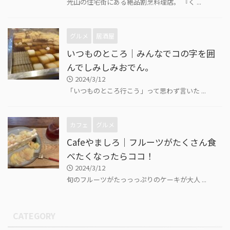
光山の住宅街にある絶品割烹料理店。 『く ...
グルメ
居酒屋
いつものところ｜みんなでコの字を囲
んでしみしみおでん。
2024/3/12
「いつものところ行こう」って思わず言いた ...
カフェ
グルメ
Cafeやましろ｜フルーツがたくさん食
べたくなったらココ！
2024/3/12
旬のフルーツがたっっっぷりのケーキが大人 ...
CATEGORY