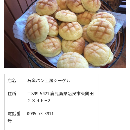
店名
石窯パン工房シーゲル
住所
〒899-5421 鹿児島県姶良市東餅田
２３４６−２
電話番
0995-73-3911
号