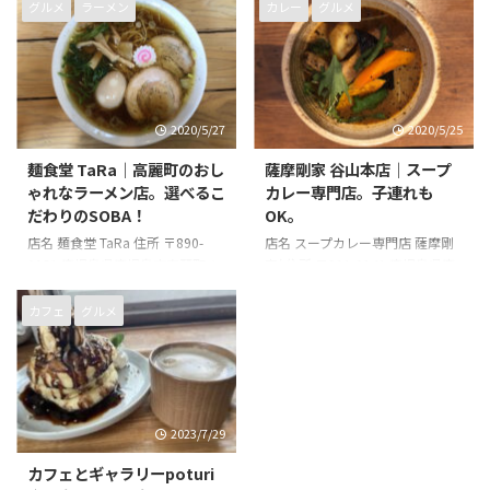
日・月曜日・火曜日
099-239-3390 営業時間 17時30
グルメ
ラーメン
カレー
グルメ
分～23時30分 店休日 毎週日曜日
2020/5/27
2020/5/25
麺食堂 TaRa｜高麗町のおし
薩摩剛家 谷山本店｜スープ
ゃれなラーメン店。選べるこ
カレー専門店。子連れも
だわりのSOBA！
OK。
店名 麺食堂 TaRa 住所 〒890-
店名 スープカレー専門店 薩摩剛
0051 鹿児島県鹿児島市高麗町４
家( 住所 〒891-0141 鹿児島県鹿
１−８ 電話番号 無し 営業時間 火
児島市谷山中央２丁目４５１９
~土曜日 11時30分～14時30
−２ 電話番号 099-266-5355 営業
カフェ
グルメ
分、18時00分～20時00分 日曜
時間 11時00分～23時00分 店休
日 11時30分～14時30分 店休日
日 無し
月曜日
2023/7/29
カフェとギャラリーpoturi