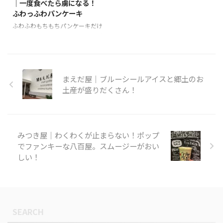
｜一度食べたら虜になる！
ふわっふわパンケーキ
ふわふわもちもちパンケーキだけ
でなく、焼きカレーやドリアなど
のランチメニューもあります。
店名 カフェとギャラリーpoturi
住所 〒897-0002 鹿児島県南さつ
ま市加世田武田18278ー1 電話番
まえだ屋｜ブルーシールアイスと郷土のお
号 0993-52-7855 営業時間 10:00
土産が盛りだくさん！
～17:00 店休日 水曜日&不定休
みつき屋｜わくわくが止まらない！ポップ
でファンキーな八百屋。スムージーがおい
しい！
SEARCH