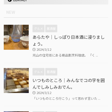
NEW
グルメ
居酒屋
あらたや｜しっぽり日本酒に浸りまし
ょう。
2024/3/12
光山の住宅街にある絶品割烹料理店。 『く ...
グルメ
居酒屋
いつものところ｜みんなでコの字を囲
んでしみしみおでん。
2024/3/12
「いつものところ行こう」って思わず言いた ...