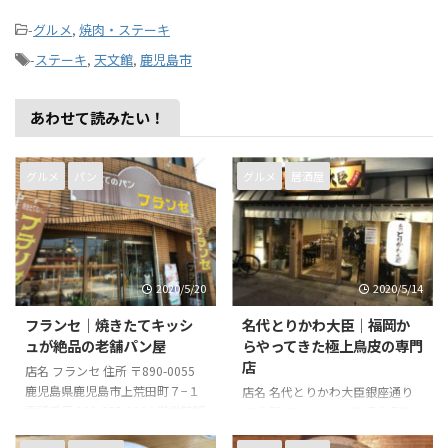
-
グルメ
,
焼肉・ステーキ
-
ステーキ
,
天文館
,
鹿児島市
あわせて読みたい！
グルメ
パン
グルメ
居酒屋
2020/5/20
2020/5/14
フランセ｜焼きたてキッシ
名代とりかわ大臣｜福岡か
ュが絶品の老舗パン屋
らやってきた極上鳥皮の専門
店
店名 フランセ 住所 〒890-0055
鹿児島県鹿児島市上荒田町７−１
店名 名代とりかわ大臣銀座通り
電話番号 099-255-2324 営業時間
店 住所 〒892-0843 鹿児島県鹿
8時00分～19時30分 店休日 日曜
児島市千日町９−２８ 電話番号