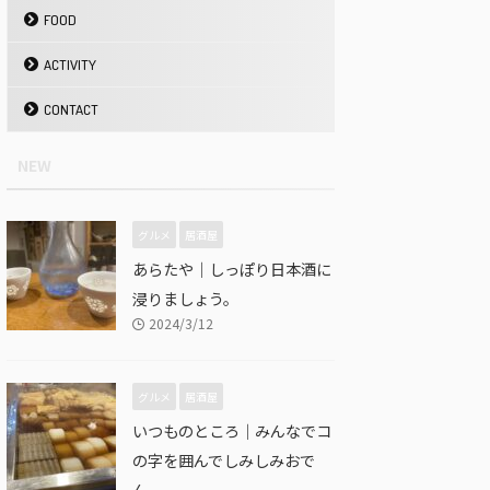
FOOD
ACTIVITY
CONTACT
NEW
グルメ
居酒屋
あらたや｜しっぽり日本酒に
浸りましょう。
2024/3/12
グルメ
居酒屋
いつものところ｜みんなでコ
の字を囲んでしみしみおで
ん。