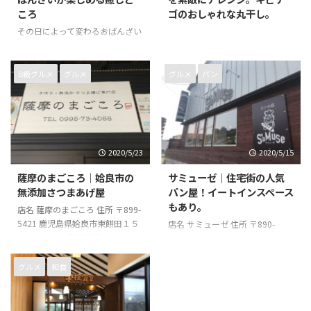
ころ
ゴのおしゃれな丸干し。
その日によって変わるおばんざい
がカウンターにずらっと並び、
天然だしにこだわったお料理にピ
ッタリの日本酒が楽しめます。
B級グルメ
グルメ
グルメ
パン
店名 旬菜あじはね 住所 〒890-
0053 鹿児島県鹿児島市中央町
25‐13カナン中央町A館1階 電話
番号 050-5487-4726 営業時間
17:00～24:00 店休日 日曜日
2020/5/23
2020/5/15
薩摩のまごころ｜姶良市の
サミューゼ｜住宅街の人気
無添加さつまあげ屋
パン屋！イートインスペース
もあり。
店名 薩摩のまごころ 住所 〒899-
5421 鹿児島県姶良市東餅田１５
店名 サミューゼ 住所 〒890-
９８−１５０ 電話番号 0995-73-
0037 鹿児島県鹿児島市広木３丁
4088 営業時間 8時00分～17時00
目１４−１ 電話番号 099-297-
分 店休日 日曜日
5457 営業時間 7時00分～19時00
グルメ
和食
分 店休日 月曜日