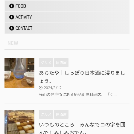
FOOD
ACTIVITY
CONTACT
NEW
グルメ
居酒屋
あらたや｜しっぽり日本酒に浸りまし
ょう。
2024/3/12
光山の住宅街にある絶品割烹料理店。 『く ...
グルメ
居酒屋
いつものところ｜みんなでコの字を囲
んでしみしみおでん。