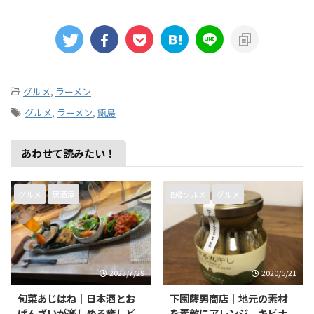
-
グルメ
,
ラーメン
-
グルメ
,
ラーメン
,
甑島
あわせて読みたい！
グルメ
居酒屋
B級グルメ
グルメ
2023/7/29
2020/5/21
旬菜あじはね｜日本酒とお
下園薩男商店｜地元の素材
ばんざいが楽しめる癒しど
を素敵にアレンジ。キビナ