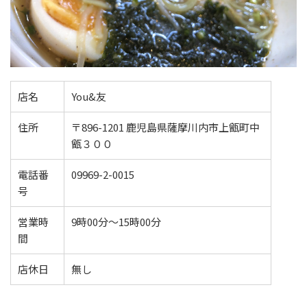
店名
You&友
住所
〒896-1201 鹿児島県薩摩川内市上甑町中
甑３００
電話番
09969-2-0015
号
営業時
9時00分～15時00分
間
店休日
無し