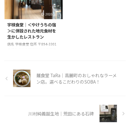
2020/5/27
宇検食堂｜＜やけうちの宿
＞に併設された地元食材を
生かしたレストラン
店名 宇検食堂 住所 〒894-3301
鹿児島県大島郡宇検村大字湯湾２
９３７−８６ 電話番号 0997-56-
5656 営業時間 11時00分～14時
00分、18時00分～21時00分 店休
日 無し
麺食堂 TaRa｜高麗町のおしゃれなラーメ
ン店。選べるこだわりのSOBA！
川村純義誕生地｜荒田にある石碑